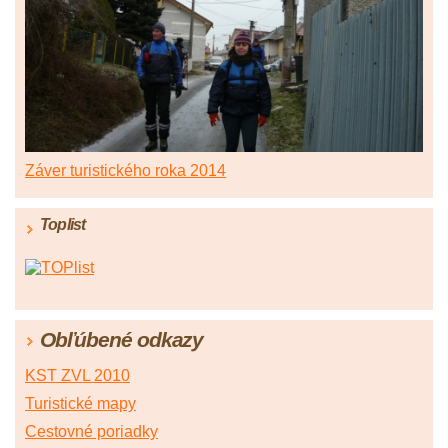
Záver turistického roka 2014
Toplist
Obľúbené odkazy
KST ZVL 2010
Turistické mapy
Cestovné poriadky