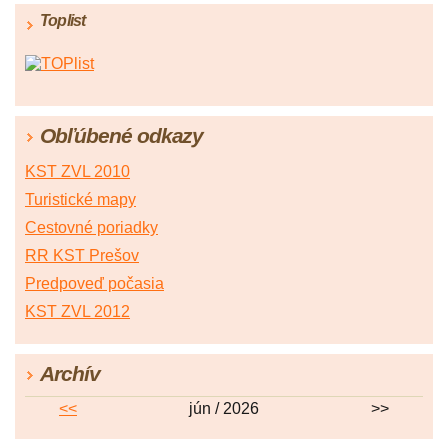
Toplist
Obľúbené odkazy
KST ZVL 2010
Turistické mapy
Cestovné poriadky
RR KST Prešov
Predpoveď počasia
KST ZVL 2012
Archív
<<
jún / 2026
>>