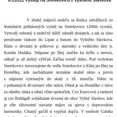
8.5.2011 Výstup na Smrekovicu z Vyšného Slavkova
V druhú májovú nedeľu sa šestica odvážnych zo
šestnástich prihlásených vydali na Smrekovicu 1200m vysokú.
Vytrvalý sobotný a nedeľný dážď odradil desiatich, a tak sa ráno
presúvame vlakom do Lipan a busom do Vyšného Slavkova.
Ráno o deviatej je príhovor p. starostky a vedúceho túry p.
Kamila Hudáka. Stúpame po žltej značke ku krížu z nerezu,
odkiaľ je už slušný výhľad. Začína svietiť slnko. Pod vrcholom
Smrekovice traverzujeme do sedla Smrekovice a ďalej po žltej na
Homôlku, kde nachádzame neznáme skalné okno a previs
s nápisom vytesaným do skaly z 18. storočia. Nikto tu
z prítomných 40 turistov ešte nebol. Obed je na Homôlke v tráve
za silného slnka a silnej vône opekačiek. Cez Kravcovú a niektorí
aj cez Boldigáň schádzame úvozmi do obce Vyšný Slavkov, kde
je ešte slávnostné stavanie májov za spevu s doprovodom
harmoniky. Chutný guľáš si vypýtal dupľu. V tombole Gabika