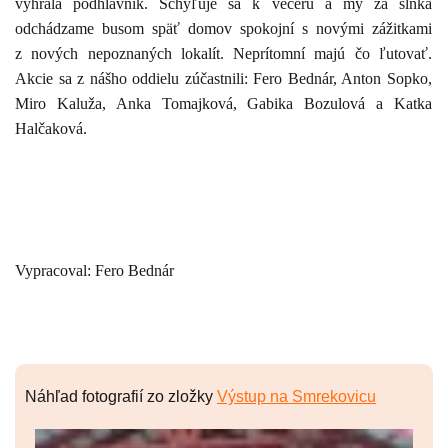
vyhrala podhlavník. Schyľuje sa k večeru a my za slnka
odchádzame busom späť domov spokojní s novými zážitkami
z nových nepoznaných lokalít. Neprítomní majú čo ľutovať.
Akcie sa z nášho oddielu zúčastnili: Fero Bednár, Anton Sopko,
Miro Kaluža, Anka Tomajková, Gabika Bozulová a Katka
Halčaková.
Vypracoval: Fero Bednár
Náhľad fotografií zo zložky
Výstup na Smrekovicu