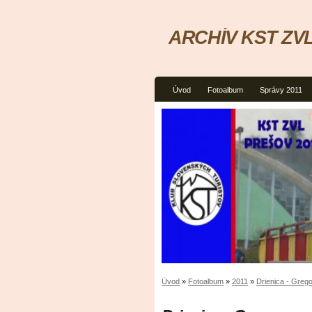
ARCHÍV KST ZVL
Úvod
Fotoalbum
Správy 2011
Úvod
»
Fotoalbum
»
2011
»
Drienica - Greg