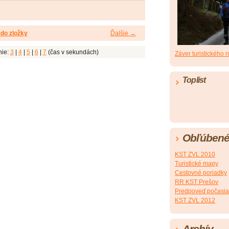
do zložky
Ďalšie →
nie:
3
|
4
|
5
|
6
|
7
(čas v sekundách)
Záver turistického 
Toplist
Obľúbené
KST ZVL 2010
Turistické mapy
Cestovné poriadky
RR KST Prešov
Predpoveď počasia
KST ZVL 2012
Archív