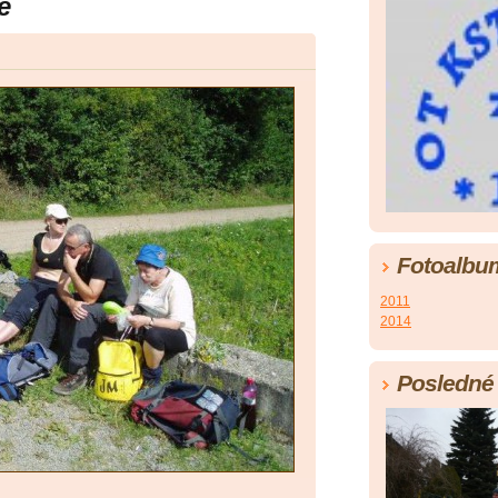
e
Fotoalbu
2011
2014
Posledné 