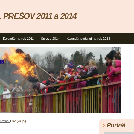
 PREŠOV 2011 a 2014
Kalendár na rok 2011
Správy 2014
Kalendár podujatí na rok 2014
orovce
»
02 (3).jpg
Portrét