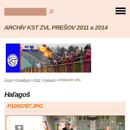
ARCHÍV KST ZVL PREŠOV 2011 a 2014
Úvod
»
Fotoalbum
»
2011
»
Haľagoš
»
P1050787.JPG
Haľagoš
P1050787.JPG