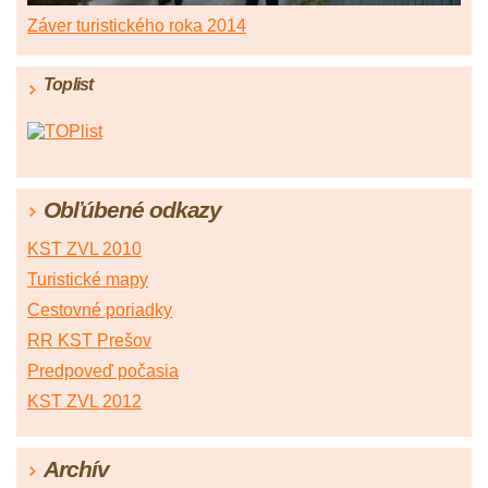
Záver turistického roka 2014
Toplist
Obľúbené odkazy
KST ZVL 2010
Turistické mapy
Cestovné poriadky
RR KST Prešov
Predpoveď počasia
KST ZVL 2012
Archív