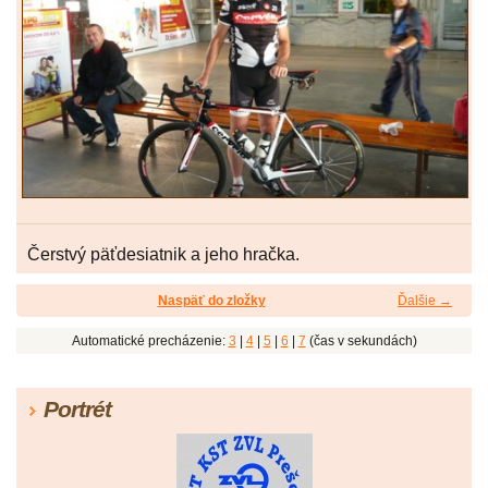
Čerstvý päťdesiatnik a jeho hračka.
Naspäť do zložky
Ďalšie →
Automatické precházenie:
3
|
4
|
5
|
6
|
7
(čas v sekundách)
Portrét