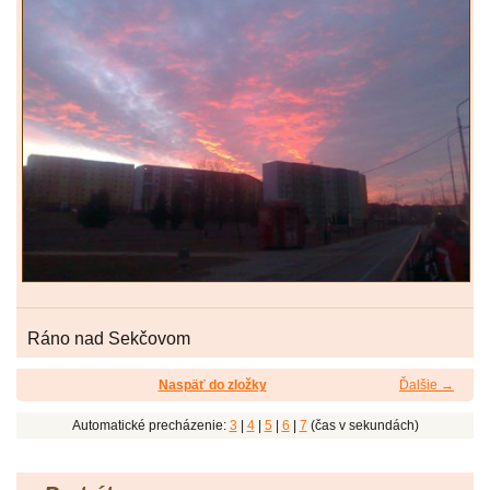
Ráno nad Sekčovom
Naspäť do zložky
Ďalšie →
Automatické precházenie:
3
|
4
|
5
|
6
|
7
(čas v sekundách)