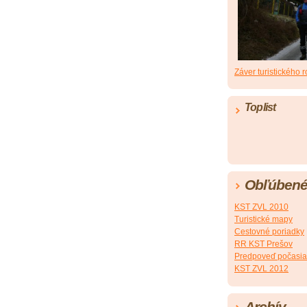
Záver turistického 
Toplist
Obľúbené
KST ZVL 2010
Turistické mapy
Cestovné poriadky
RR KST Prešov
Predpoveď počasia
KST ZVL 2012
Archív