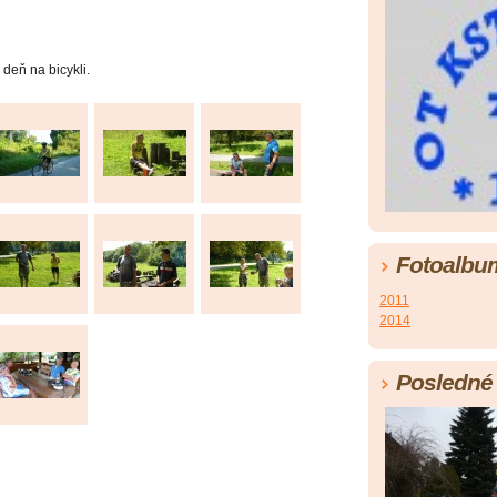
 deň na bicykli.
Fotoalbu
2011
2014
Posledné 