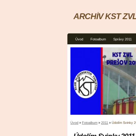
ARCHÍV KST ZVL
Úvod
Fotoalbum
Správy 2011
Úvod
»
Fotoalbum
»
2011
»
Údolím Svinky 2