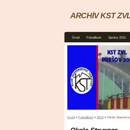
ARCHÍV KST ZVL
Úvod
Fotoalbum
Správy 2011
Úvod
»
Fotoalbum
»
2014
»
Okolo Stavenca