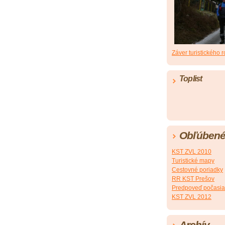
Záver turistického 
Toplist
Obľúbené
KST ZVL 2010
Turistické mapy
Cestovné poriadky
RR KST Prešov
Predpoveď počasia
KST ZVL 2012
Archív