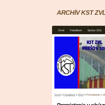
ARCHÍV KST ZVL
Úvod
Fotoalbum
Správy 2011
Úvod
»
Fotoalbum
»
2014
»
Premietanie v 