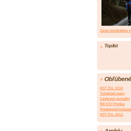
Záver turistického 
Toplist
Obľúbené
KST ZVL 2010
Turistické mapy
Cestovné poriadky
RR KST Prešov
Predpoveď počasia
KST ZVL 2012
Archív