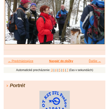
← Predchádzajúce
Naspäť do zložky
Ďalšie →
Automatické precházenie:
3
|
4
|
5
|
6
|
7
(čas v sekundách)
Portrét