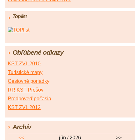
Toplist
Obľúbené odkazy
KST ZVL 2010
Turistické mapy
Cestovné poriadky
RR KST Prešov
Predpoveď počasia
KST ZVL 2012
Archív
<<
jún / 2026
>>